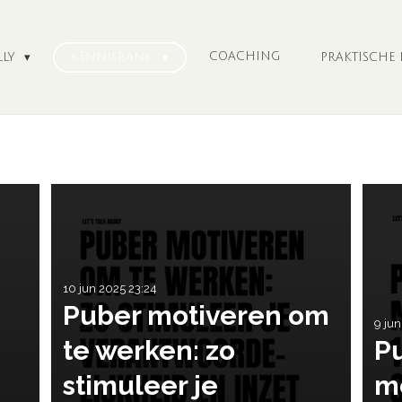
COACHING
LLY
KENNISBANK
PRAKTISCHE
10 jun 2025
23:24
Puber motiveren om
9 ju
te werken: zo
P
stimuleer je
me