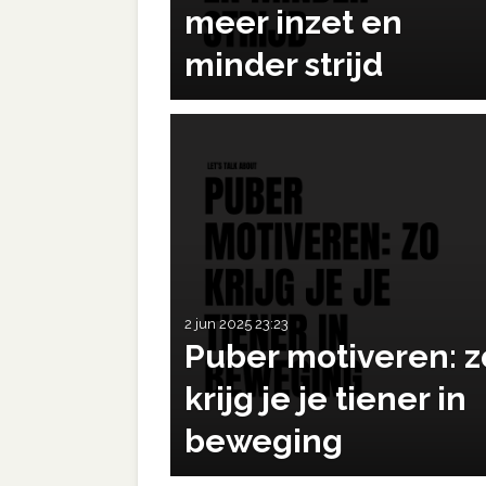
meer inzet en
minder strijd
2 jun 2025
23:23
Puber motiveren: z
krijg je je tiener in
beweging