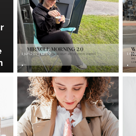
r
e
1 jun 2023
12:00
1 mr
n
.
.