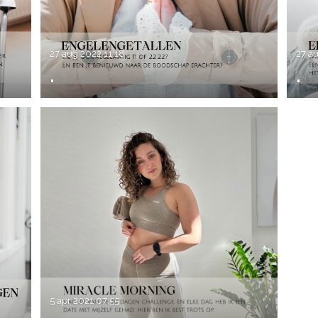
27 aug 2022
11:18
27 a
.
.
5 apr 2021
07:55