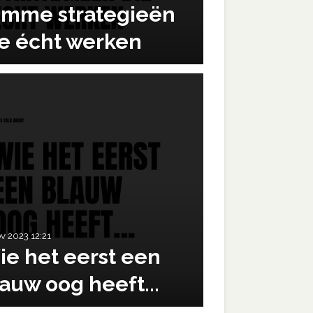
limme strategieën
ie écht werken
ov 2023
12:21
ie het eerst een
auw oog heeft...