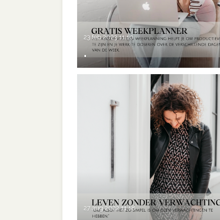
23 feb 2023
11:10
.
27 aug 2022
11:18