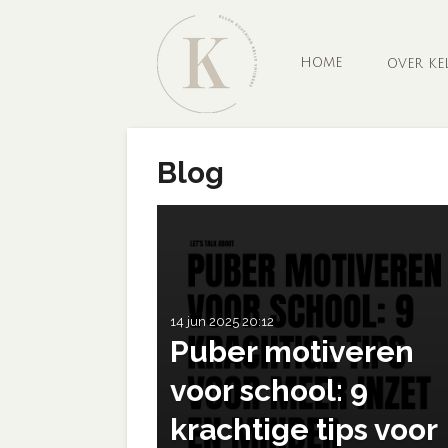
Ga
direct
naar
HOME
OVER KE
de
hoofdinhoud
Blog
14 jun 2025
20:12
Puber motiveren
voor school: 9
krachtige tips voor