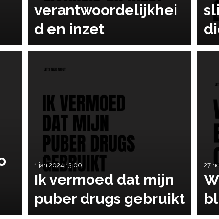
verantwoordelijkhei
s
d en inzet
d
o
1 jan 2024
13:00
27 n
Ik vermoed dat mijn
W
puber drugs gebruikt
bl