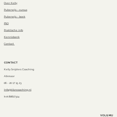
Over Kelly
Puberwijs - cursus
Puberwijs - boek
PSO
Praktische info
Kennisbank
Contact
CONTACT
Kelly Snijders Coaching
Alkmaar
06 - 20 17 15 23
Info@kllsncoaching.nl
kvk:80827314
VOLG MIJ