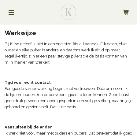
Ga
direct
naar
de
hoofdinhoud
Werkwijze
Bij Kllsn geloof ik niet in een one-size-fits-all aanpak. Elk gezin, elke
ouder en elke puber is anders en daarom werk ik altijd op maat.
Tegelijkertijd zijn er een paar stevige pijlers die de basis vormen van
mijn manier van werken:
Tijd voor écht contact
Een goede samenwerking begint met vertrouwen. Daarom neem ik
de tijd om ouders (en pubers) eerst goed te leren kennen. Geen haast,
geen druk gewoon een open gesprek in een veilige setting, waarin je je
gehoord en gezien voelt. Dat is de basis.
Aansluiten bij de ander
Ik werk niet vóór, maar mét ouders en pubers. Dat betekent dat ik goed