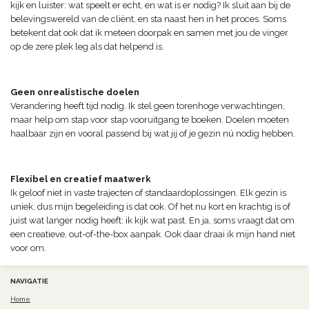
kijk en luister: wat speelt er echt, en wat is er nodig? Ik sluit aan bij de
belevingswereld van de cliënt, en sta naast hen in het proces. Soms
betekent dat ook dat ik meteen doorpak en samen met jou de vinger
op de zere plek leg als dat helpend is.
Geen onrealistische doelen
Verandering heeft tijd nodig. Ik stel geen torenhoge verwachtingen,
maar help om stap voor stap vooruitgang te boeken. Doelen moeten
haalbaar zijn en vooral passend bij wat jij of je gezin nú nodig hebben.
Flexibel en creatief maatwerk
Ik geloof niet in vaste trajecten of standaardoplossingen. Elk gezin is
uniek, dus mijn begeleiding is dat ook. Of het nu kort en krachtig is of
juist wat langer nodig heeft: ik kijk wat past. En ja, soms vraagt dat om
een creatieve, out-of-the-box aanpak. Ook daar draai ik mijn hand niet
voor om.
NAVIGATIE
Home