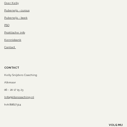
Over Kelly
Puberwijs - cursus
Puberwijs - boek
PSO
Praktische info
Kennisbank
Contact
CONTACT
Kelly Snijders Coaching
Alkmaar
06 - 20 17 15 23
Info@kllsncoaching.nl
kvk:80827314
VOLG MIJ